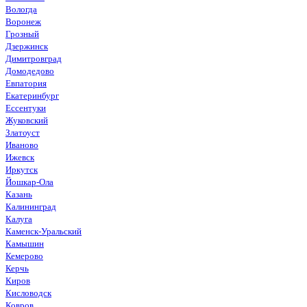
Вологда
Воронеж
Грозный
Дзержинск
Димитровград
Домодедово
Евпатория
Екатеринбург
Ессентуки
Жуковский
Златоуст
Иваново
Ижевск
Иркутск
Йошкар-Ола
Казань
Калининград
Калуга
Каменск-Уральский
Камышин
Кемерово
Керчь
Киров
Кисловодск
Ковров