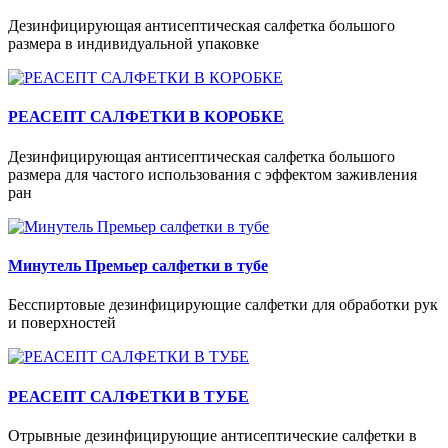
Дезинфицирующая антисептическая салфетка большого
размера в индивидуальной упаковке
РЕАСЕПТ САЛФЕТКИ В КОРОБКЕ
Дезинфицирующая антисептическая салфетка большого
размера для частого использования с эффектом заживления
ран
Минутель Премьер салфетки в тубе
Бесспиртовые дезинфицирующие салфетки для обработки рук
и поверхностей
РЕАСЕПТ САЛФЕТКИ В ТУБЕ
Отрывные дезинфицирующие антисептические салфетки в