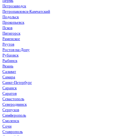
Пермь
Петрозаводск
Петропавловск-Камчатский
Подольск
Прокопьевск
Псков
Пятигорск
Раменское
Реутов
Ростов-на-Дону
Рубцовск
Рыбинск
Рязань
Салават
Самара
Санкт-Петербург
Саранск
Саратов
Севастополь
Северодвинск
Серпухов
Симферополь
Смоленск
Сочи
Ставрополь