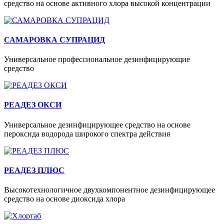
средство на основе активного хлора высокой концентрации
САМАРОВКА СУПРАЦИД
Универсальное профессиональное дезинфицирующие
средство
РЕАДЕЗ ОКСИ
Универсальное дезинфицирующее средство на основе
пероксида водорода широкого спектра действия
РЕАДЕЗ ПЛЮС
Высокотехнологичное двухкомпонентное дезинфицирующее
средство на основе диоксида хлора