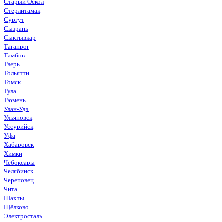
Старый Оскол
Стерлитамак
Сургут
Сызрань
Сыктывкар
Таганрог
Тамбов
Тверь
Тольятти
Томск
Тула
Тюмень
Улан-Удэ
Ульяновск
Уссурийск
Уфа
Хабаровск
Химки
Чебоксары
Челябинск
Череповец
Чита
Шахты
Щёлково
Электросталь