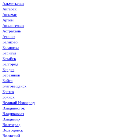
Альметьевск
Ангарск
Арзамас
Артём
Архангельск
Астрахань
Ачинск
Балаково
Балашиха
Барнаул
Батайск
Белгород
Бердск
Березники
Бийск
Благовещенск
Братск
Брянск
Великий Новгород
Владивосток
Владикавказ
Владимир
Волгоград
Волгодонск
Волжский