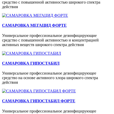
средство с повышенной активностью широкого спектра
действия
САМАРОВКА МЕГАЦИД ФОРТЕ
Универсальное профессиональное дезинфицирующие
средство с повышенной активностью и концентрацией
активных веществ широкого спектра действия
САМАРОВКА ГИПОСТАБИЛ
Универсальное профессиональное дезинфицирующее
средство на основе активного хлора широкого спектра
действия
САМАРОВКА ГИПОСТАБИЛ ФОРТЕ
Универсальное профессиональное дезинфицирующее