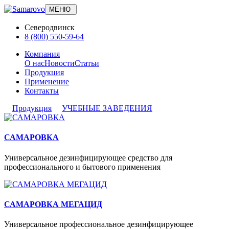
МЕНЮ
Северодвинск
8 (800) 550-59-64
Компания
О нас
Новости
Статьи
Продукция
Применение
Контакты
Продукция
УЧЕБНЫЕ ЗАВЕДЕНИЯ
САМАРОВКА
Универсальное дезинфицирующее средство для
профессионального и бытового применения
САМАРОВКА МЕГАЦИД
Универсальное профессиональное дезинфицирующее