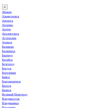
×
Абакан
Альметьевск
Ангарск
Арзамас
Артём
Архангельск
Астрахань
Ачинск
Балаково
Балашиха
Барнаул
Батайск
Белгород
Бердск
Березники
Бийск
Благовещенск
Братск
Брянск
Великий Новгород
Владивосток
Владикавказ
Владимир