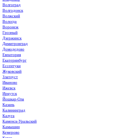
Волгоград
Волгодонск
Волжский
Вологда
Воронеж
Грозный
Дзержинск
Димитровград
Домодедово
Евпатория
Екатеринбург
Ессентуки
Жуковский
Златоуст
Иваново
Ижевск
Иркутск
Йошкар-Ола
Казань
Калининград
Калуга
Каменск-Уральский
Камышин
Кемерово
Керчь