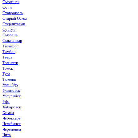
Смоленск
Сочи
Ставрополь
Старый Оскол
Стерлитамак
Сургут
Сызрань
Сыктывкар
Таганрог
Тамбов
Тверь
Тольятти
Томск
Тула
Тюмень
Улан-Удэ
Ульяновск
Уссурийск
Уфа
Хабаровск
Химки
Чебоксары
Челябинск
Череповец
Чита