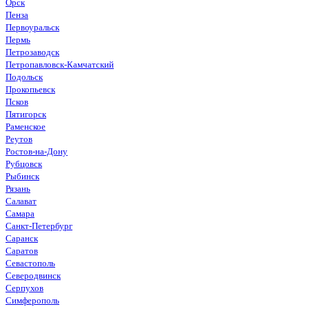
Орск
Пенза
Первоуральск
Пермь
Петрозаводск
Петропавловск-Камчатский
Подольск
Прокопьевск
Псков
Пятигорск
Раменское
Реутов
Ростов-на-Дону
Рубцовск
Рыбинск
Рязань
Салават
Самара
Санкт-Петербург
Саранск
Саратов
Севастополь
Северодвинск
Серпухов
Симферополь