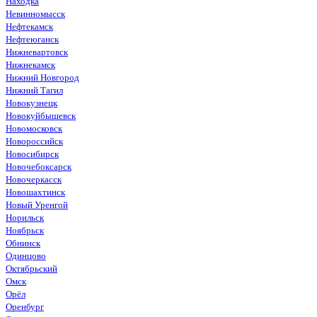
Находка
Невинномысск
Нефтекамск
Нефтеюганск
Нижневартовск
Нижнекамск
Нижний Новгород
Нижний Тагил
Новокузнецк
Новокуйбышевск
Новомосковск
Новороссийск
Новосибирск
Новочебоксарск
Новочеркасск
Новошахтинск
Новый Уренгой
Норильск
Ноябрьск
Обнинск
Одинцово
Октябрьский
Омск
Орёл
Оренбург