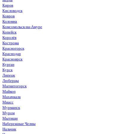
Киров
Кисловодск
Ковров
Коломна
Комсомольск-на-Амуре
Копейск
Королёв
Кострома
Красногорск
Краснодар
Красноярск
Курган
Курск
Липецк
Люберцы
Магнитогорск
Майкоп
Махачкала
Миасс
Мурманск
Муром
Мытищи
Набережные Челны
Нальчик