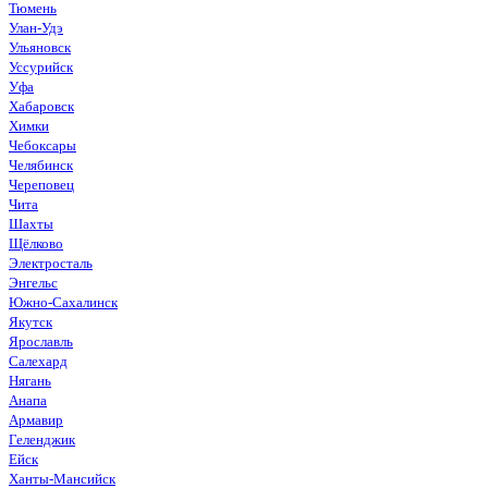
Тюмень
Улан-Удэ
Ульяновск
Уссурийск
Уфа
Хабаровск
Химки
Чебоксары
Челябинск
Череповец
Чита
Шахты
Щёлково
Электросталь
Энгельс
Южно-Сахалинск
Якутск
Ярославль
Салехард
Нягань
Анапа
Армавир
Геленджик
Ейск
Ханты-Мансийск