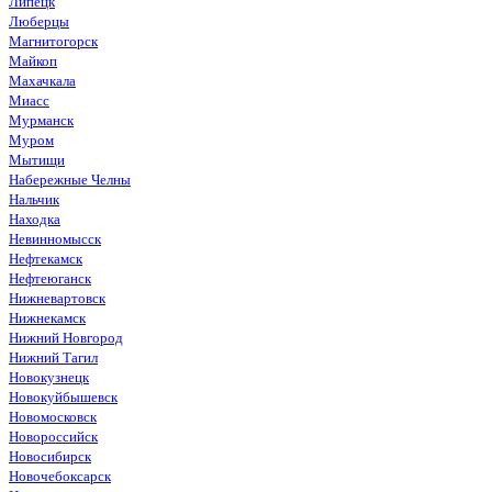
Липецк
Люберцы
Магнитогорск
Майкоп
Махачкала
Миасс
Мурманск
Муром
Мытищи
Набережные Челны
Нальчик
Находка
Невинномысск
Нефтекамск
Нефтеюганск
Нижневартовск
Нижнекамск
Нижний Новгород
Нижний Тагил
Новокузнецк
Новокуйбышевск
Новомосковск
Новороссийск
Новосибирск
Новочебоксарск