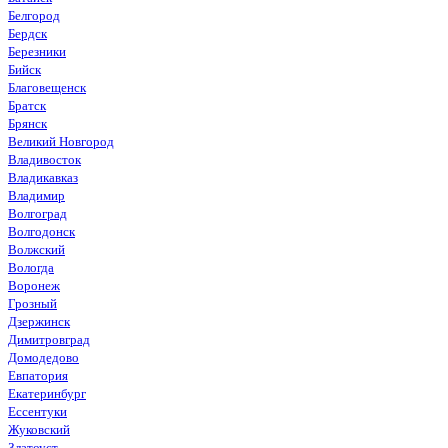
Белгород
Бердск
Березники
Бийск
Благовещенск
Братск
Брянск
Великий Новгород
Владивосток
Владикавказ
Владимир
Волгоград
Волгодонск
Волжский
Вологда
Воронеж
Грозный
Дзержинск
Димитровград
Домодедово
Евпатория
Екатеринбург
Ессентуки
Жуковский
Златоуст