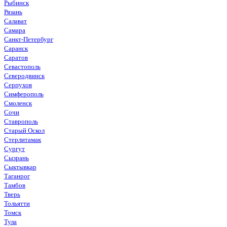
Рыбинск
Рязань
Салават
Самара
Санкт-Петербург
Саранск
Саратов
Севастополь
Северодвинск
Серпухов
Симферополь
Смоленск
Сочи
Ставрополь
Старый Оскол
Стерлитамак
Сургут
Сызрань
Сыктывкар
Таганрог
Тамбов
Тверь
Тольятти
Томск
Тула