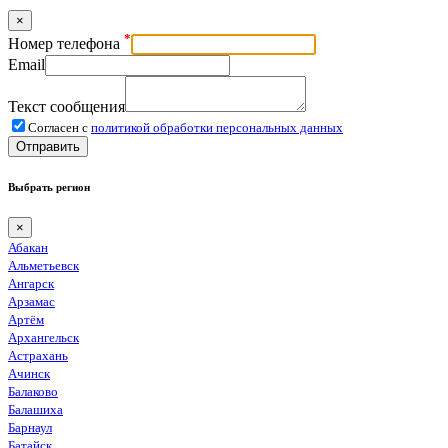
×
*
Номер телефона
Email
Текст сообщения
Согласен с
политикой обработки персональных данных
Отправить
Выбрать регион
×
Абакан
Альметьевск
Ангарск
Арзамас
Артём
Архангельск
Астрахань
Ачинск
Балаково
Балашиха
Барнаул
Батайск