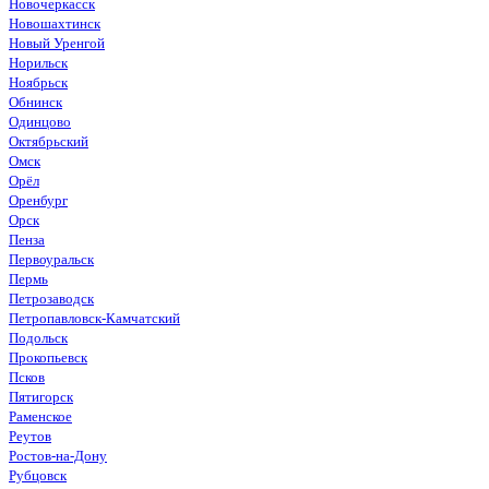
Новочеркасск
Новошахтинск
Новый Уренгой
Норильск
Ноябрьск
Обнинск
Одинцово
Октябрьский
Омск
Орёл
Оренбург
Орск
Пенза
Первоуральск
Пермь
Петрозаводск
Петропавловск-Камчатский
Подольск
Прокопьевск
Псков
Пятигорск
Раменское
Реутов
Ростов-на-Дону
Рубцовск