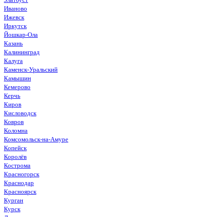
Иваново
Ижевск
Иркутск
Йошкар-Ола
Казань
Калининград
Калуга
Каменск-Уральский
Камышин
Кемерово
Керчь
Киров
Кисловодск
Ковров
Коломна
Комсомольск-на-Амуре
Копейск
Королёв
Кострома
Красногорск
Краснодар
Красноярск
Курган
Курск